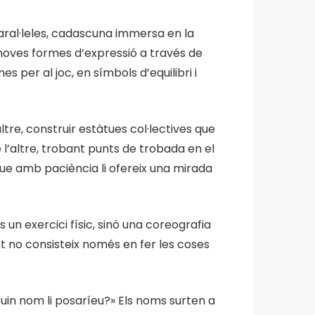
 paral·leles, cadascuna immersa en la
noves formes d’expressió a través de
s per al joc, en símbols d’equilibri i
ltre, construir estàtues col·lectives que
 l’altre, trobant punts de trobada en el
ue amb paciència li ofereix una mirada
 un exercici físic, sinó una coreografia
unt no consisteix només en fer les coses
Quin nom li posaríeu?» Els noms surten a