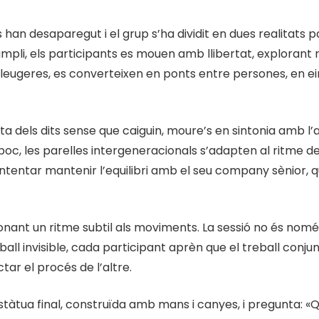
s han desaparegut i el grup s’ha dividit en dues realitats
pli, els participants es mouen amb llibertat, explorant 
lleugeres, es converteixen en ponts entre persones, en eine
ta dels dits sense que caiguin, moure’s en sintonia amb l’a
oc, les parelles intergeneracionals s’adapten al ritme de
tentar mantenir l’equilibri amb el seu company sènior, q
onant un ritme subtil als moviments. La sessió no és només
 ball invisible, cada participant aprèn que el treball conj
tar el procés de l’altre.
’estàtua final, construïda amb mans i canyes, i pregunta: «