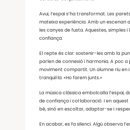
Avui, l’espai s’ha transformat. Les paret
mateixa experiència. Amb un escenari am
les canyes de fusta. Aquestes, simples i 
confiança.
El repte és clar: sostenir-les amb la pun
parlen de connexió i harmonia. A poc a p
moviment compartit. Un alumne riu en in
tranquil·la: «Ho farem junts.»
La música clàssica embolcalla l’espai, d
de confiança i col·laboració. I en aquest
bé, sinó en escoltar, adaptar-se i respec
En acabar, es fa silenci. Algú observa l