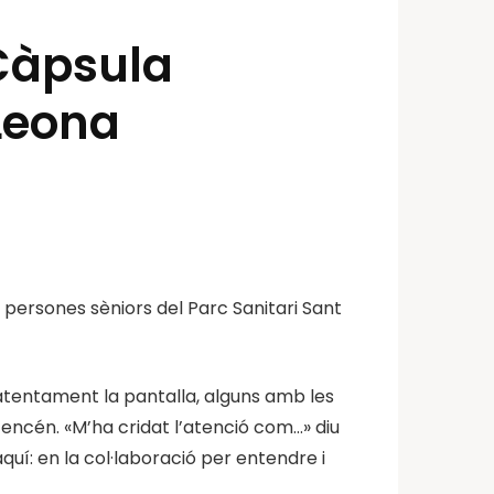
 Càpsula
 Leona
 persones sèniors del Parc Sanitari Sant
 atentament la pantalla, alguns amb les
’encén. «M’ha cridat l’atenció com…» diu
uí: en la col·laboració per entendre i