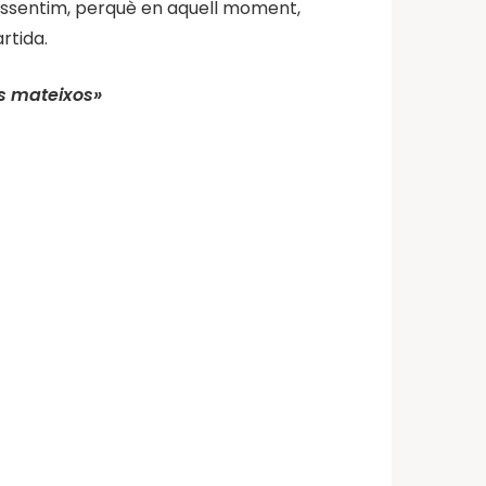
ots assentim, perquè en aquell moment,
rtida.
es mateixos»