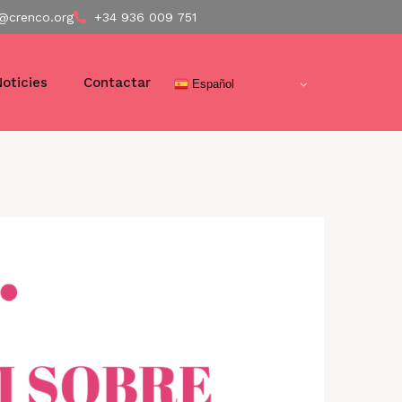
@crenco.org
+34 936 009 751
Noticies
Contactar
Español