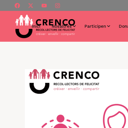
Inici
Nosaltres
Participen
Don