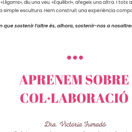
 «Lligams», diu una veu. «Equilibri», afegeix una altra. I t
simple escultura. Hem construït una experiència compa
 que sostenir l’altre és, alhora, sostenir-nos a nosaltr