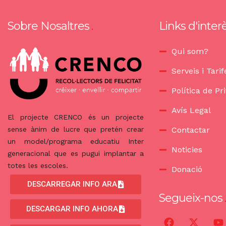
Sobre Nosaltres
Links d'inter
Qui som?
Serveis i Tarif
Política de Pri
Avís Legal
El projecte CRENCO és un projecte
Contactar
sense ànim de lucre que pretén crear
un model/programa educatiu Inter
Noticies
generacional que es pugui implantar a
totes les escoles.
Donació
DESCARREGAR INFO ARA
Segueix-nos
DESCARGAR INFO AHORA