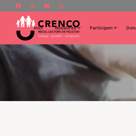
Inici
Nosaltres
Participen
Don