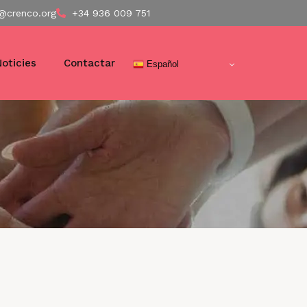
@crenco.org
+34 936 009 751
Noticies
Contactar
Español