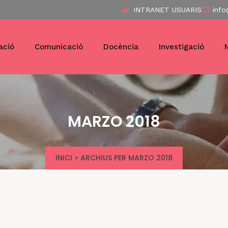
INTRANET USUARIS
info
ació
Comunicació
Docència
Investigació
MARZO 2018
INICI
>
ARCHIUS PER MARZO 2018