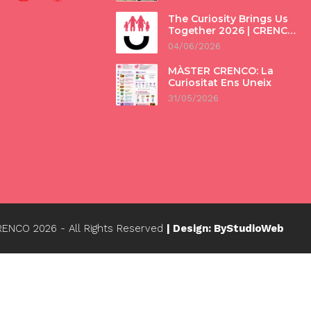
The Curiosity Brings Us
Together 2026 | CRENCO
Intergenerational
04/06/2026
Program
MÀSTER CRENCO: La
Curiositat Ens Uneix
31/05/2026
CRENCO
2026
- All Rights Reserved
| Design: ByStudioWeb