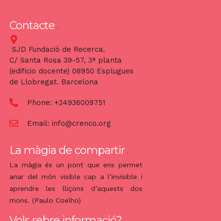
Contacte
SJD Fundació de Recerca.
C/ Santa Rosa 39-57, 3ª planta
(edificio docente) 08950 Esplugues
de Llobregat. Barcelona
Phone:
+34936009751
Email:
info@crenco.org
La màgia de compartir
La màgia és un pont que ens permet
anar del món visible cap a l’invisible i
aprendre les lliçons d’aquests dos
mons. (Paulo Coelho)
Vols rebre informació?