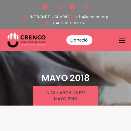
INTRANET USUARIS
info@crenco.org
+34 936 009 751
Donació
MAYO 2018
INICI
>
ARCHIUS PER
MAYO 2018