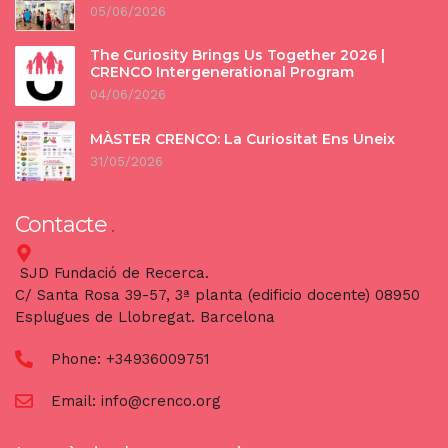
05/06/2026
The Curiosity Brings Us Together 2026 |
CRENCO Intergenerational Program
04/06/2026
MÀSTER CRENCO: La Curiositat Ens Uneix
31/05/2026
Contacte
SJD Fundació de Recerca.
C/ Santa Rosa 39-57, 3ª planta (edificio docente) 08950
Esplugues de Llobregat. Barcelona
Phone:
+34936009751
Email:
info@crenco.org