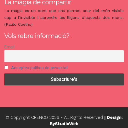
La màgia de compartir
La màgia és un pont que ens permet anar del món visible
cap a l’invisible i aprendre les lliçons d’aquests dos mons.
(Paulo Coelho)
Vols rebre informació?
Email
Accepteu política de privacitat
© Copyright CRENCO
2026
- All Rights Reserved
| Design:
ByStudioWeb