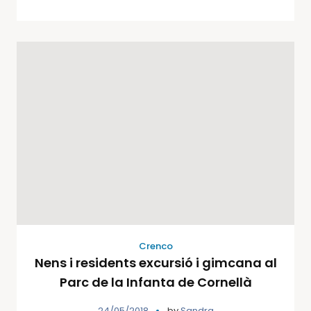
Crenco
Nens i residents excursió i gimcana al
Parc de la Infanta de Cornellà
24/05/2018
by
Sandra