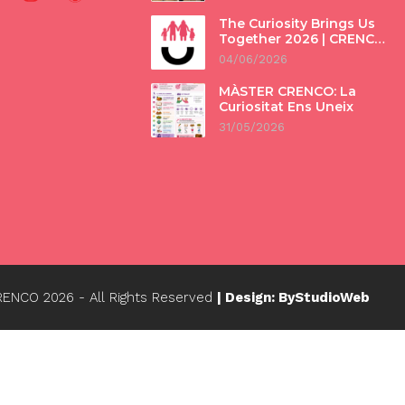
The Curiosity Brings Us
Together 2026 | CRENCO
Intergenerational
04/06/2026
Program
MÀSTER CRENCO: La
Curiositat Ens Uneix
31/05/2026
CRENCO
2026
- All Rights Reserved
| Design: ByStudioWeb