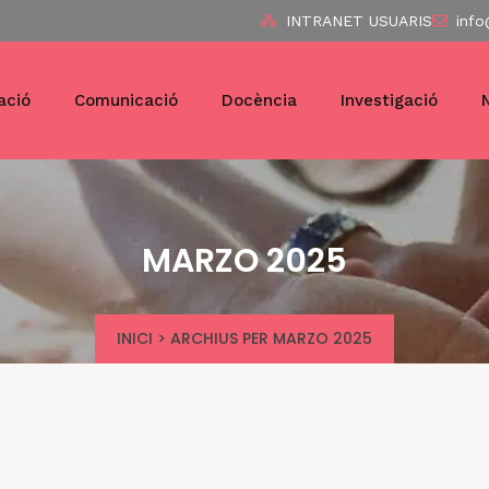
INTRANET USUARIS
info
ació
Comunicació
Docència
Investigació
MARZO 2025
INICI
>
ARCHIUS PER MARZO 2025