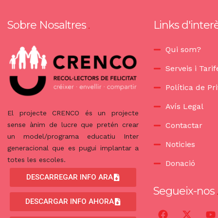
Sobre Nosaltres
Links d'inter
Qui som?
Serveis i Tarif
Política de Pri
Avís Legal
El projecte CRENCO és un projecte
sense ànim de lucre que pretén crear
Contactar
un model/programa educatiu Inter
Noticies
generacional que es pugui implantar a
totes les escoles.
Donació
DESCARREGAR INFO ARA
Segueix-nos
DESCARGAR INFO AHORA