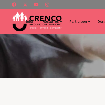
Inici
Nosaltres
Participen
Don