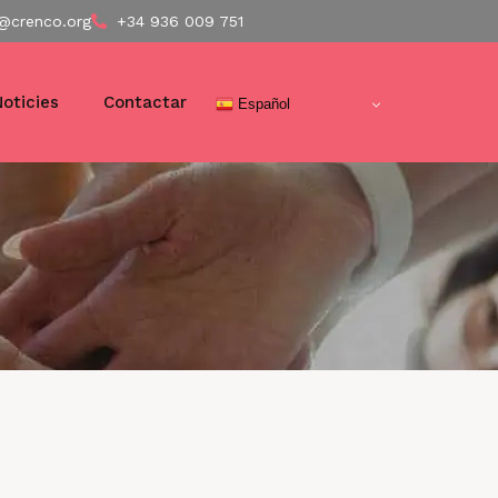
@crenco.org
+34 936 009 751
Noticies
Contactar
Español