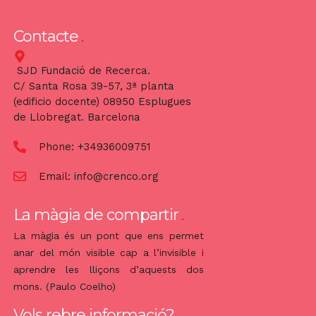
Contacte
SJD Fundació de Recerca.
C/ Santa Rosa 39-57, 3ª planta
(edificio docente) 08950 Esplugues
de Llobregat. Barcelona
Phone:
+34936009751
Email:
info@crenco.org
La màgia de compartir
La màgia és un pont que ens permet
anar del món visible cap a l’invisible i
aprendre les lliçons d’aquests dos
mons. (Paulo Coelho)
Vols rebre informació?