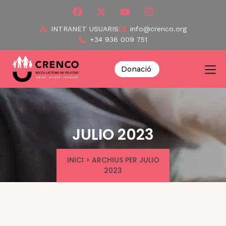
INTRANET USUARIS
info@crenco.org
+34 936 009 751
Donació
JULIO 2023
INICI
>
ARCHIUS PER JULIO
2023