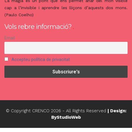
La màgia és un pont que ens permet anar del món visible
cap a l’invisible i aprendre les lliçons d’aquests dos mons.
(Paulo Coelho)
Vols rebre informació?
Email
Accepteu política de privacitat
© Copyright CRENCO
2026
- All Rights Reserved
| Design:
ByStudioWeb