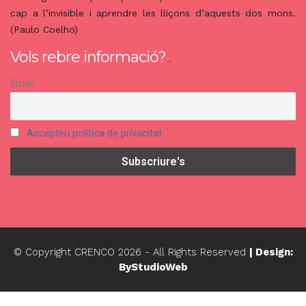
cap a l’invisible i aprendre les lliçons d’aquests dos mons.
(Paulo Coelho)
Vols rebre informació?
Email
Accepteu política de privacitat
© Copyright CRENCO
2026
- All Rights Reserved
| Design:
ByStudioWeb