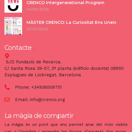
CRENCO Intergenerational Program
04/06/2026
MÀSTER CRENCO: La Curiositat Ens Uneix
31/05/2026
Contacte
SJD Fundació de Recerca.
C/ Santa Rosa 39-57, 3ª planta (edificio docente) 08950
Esplugues de Llobregat. Barcelona
Phone:
+34936009751
Email:
info@crenco.org
La màgia de compartir
La màgia és un pont que ens permet anar del món visible
cap a l’invisible i aprendre les lliçons d’aquests dos mons.