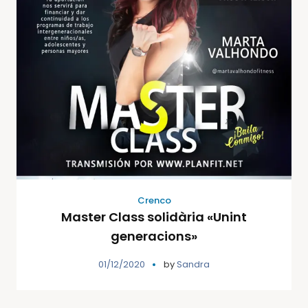
Crenco
Master Class solidària «Unint
generacions»
01/12/2020
by
Sandra