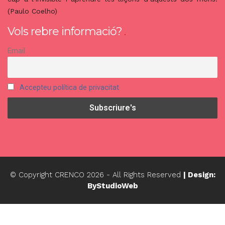
(Paulo Coelho)
Vols rebre informació?
Email
Accepteu política de privacitat
© Copyright CRENCO
2026
- All Rights Reserved
| Design:
ByStudioWeb