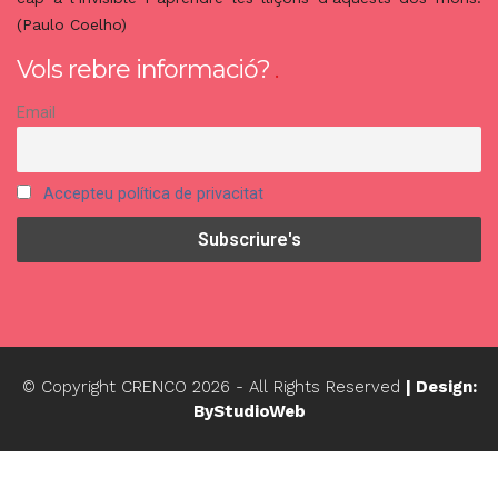
(Paulo Coelho)
Vols rebre informació?
Email
Accepteu política de privacitat
© Copyright CRENCO
2026
- All Rights Reserved
| Design:
ByStudioWeb