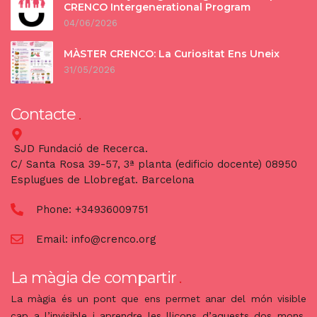
CRENCO Intergenerational Program
04/06/2026
MÀSTER CRENCO: La Curiositat Ens Uneix
31/05/2026
Contacte
SJD Fundació de Recerca.
C/ Santa Rosa 39-57, 3ª planta (edificio docente) 08950
Esplugues de Llobregat. Barcelona
Phone:
+34936009751
Email:
info@crenco.org
La màgia de compartir
La màgia és un pont que ens permet anar del món visible
cap a l’invisible i aprendre les lliçons d’aquests dos mons.