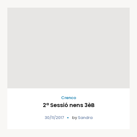
Crenco
2ª Sessió nens 3èB
30/11/2017
by
Sandra