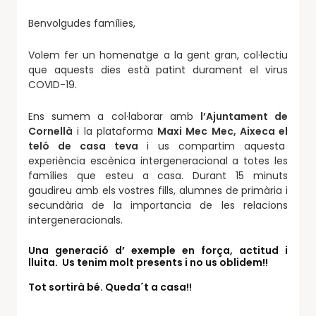
Benvolgudes famílies,
Volem fer un homenatge a la gent gran, col·lectiu
que aquests dies està patint durament el virus
COVID-19.
Ens sumem a col·laborar amb
l’Ajuntament de
Cornellà
i la plataforma
Maxi Mec Mec, Aixeca el
teló de casa teva
i us compartim aquesta
experiència escènica intergeneracional a totes les
famílies que esteu a casa. Durant 15 minuts
gaudireu amb els vostres fills, alumnes de primària i
secundària de la importancia de les relacions
intergeneracionals.
Una generació d’ exemple en força, actitud i
lluita. Us tenim molt presents i no us oblidem!!
Tot sortirà bé. Queda´t a casa!!