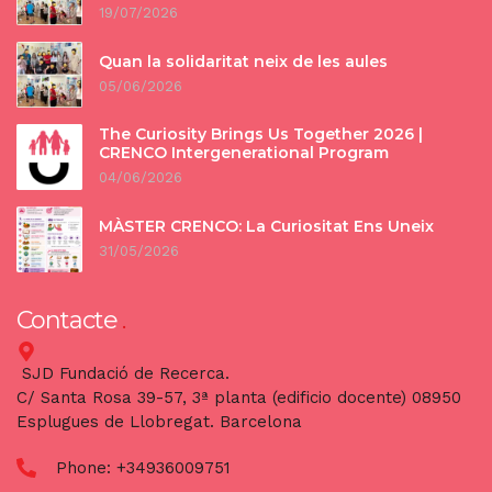
19/07/2026
Quan la solidaritat neix de les aules
05/06/2026
The Curiosity Brings Us Together 2026 |
CRENCO Intergenerational Program
04/06/2026
MÀSTER CRENCO: La Curiositat Ens Uneix
31/05/2026
Contacte
SJD Fundació de Recerca.
C/ Santa Rosa 39-57, 3ª planta (edificio docente) 08950
Esplugues de Llobregat. Barcelona
Phone:
+34936009751