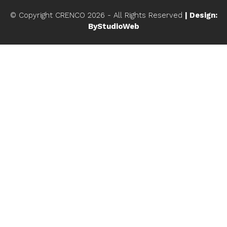
© Copyright CRENCO
2026
- All Rights Reserved
| Design:
ByStudioWeb