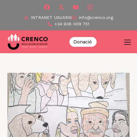
INTRANET USUARIS
info@crenco.org
+34 936 009 751
Donació