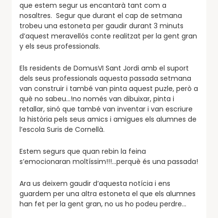
que estem segur us encantarà tant com a
nosaltres. Segur que durant el cap de setmana
trobeu una estoneta per gaudir durant 3 minuts
d’aquest meravellós conte realitzat per la gent gran
y els seus professionals.
Els residents de DomusVI Sant Jordi amb el suport
dels seus professionals aquesta passada setmana
van construir i també van pinta aquest puzle, però a
què no sabeu…!no només van dibuixar, pinta i
retallar, sinó que també van inventar i van escriure
la història pels seus amics i amigues els alumnes de
l’escola Suris de Cornellà.
Estem segurs que quan rebin la feina
s’emocionaran moltíssim!!!…perquè és una passada!
Ara us deixem gaudir d’aquesta notícia i ens
guardem per una altra estoneta el que els alumnes
han fet per la gent gran, no us ho podeu perdre…