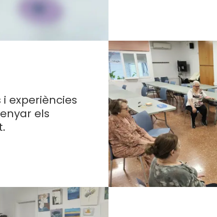
 i experiències
enyar els
t.