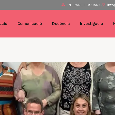
INTRANET USUARIS
info
ació
Comunicació
Docència
Investigació