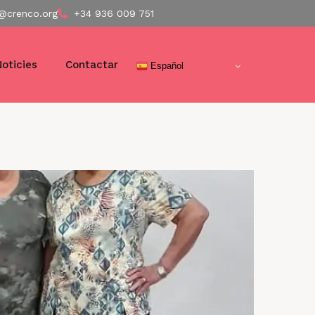
@crenco.org
+34 936 009 751
Noticies
Contactar
Español