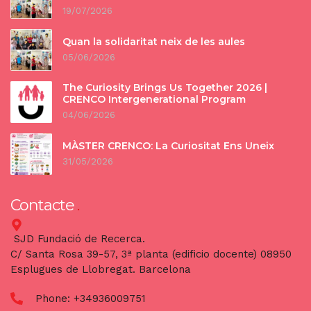
19/07/2026
Quan la solidaritat neix de les aules
05/06/2026
The Curiosity Brings Us Together 2026 |
CRENCO Intergenerational Program
04/06/2026
MÀSTER CRENCO: La Curiositat Ens Uneix
31/05/2026
Contacte
SJD Fundació de Recerca.
C/ Santa Rosa 39-57, 3ª planta (edificio docente) 08950
Esplugues de Llobregat. Barcelona
Phone:
+34936009751