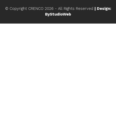
© Copyright CRENCO
2026
- All Rights Reserved
| Design:
ByStudioWeb