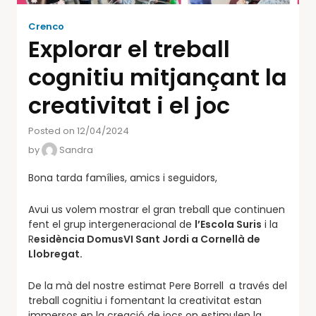
Crenco
Explorar el treball
cognitiu mitjançant la
creativitat i el joc
Posted on 12/04/2024
by
Sandra
Bona tarda famílies, amics i seguidors,
Avui us volem mostrar el gran treball que continuen
fent el grup intergeneracional de
l’Escola Suris
i la
R
esidència DomusVI Sant Jordi a Cornellà de
Llobregat.
De la mà del nostre estimat Pere Borrell a través del
treball cognitiu i fomentant la creativitat estan
immersos en la creació de jocs on estimulen la