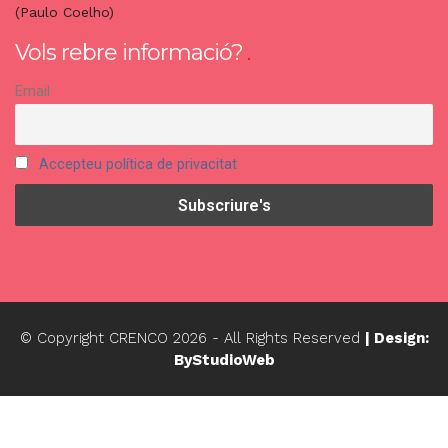
(Paulo Coelho)
Vols rebre informació?
Email
Accepteu política de privacitat
© Copyright CRENCO
2026
- All Rights Reserved
| Design:
ByStudioWeb