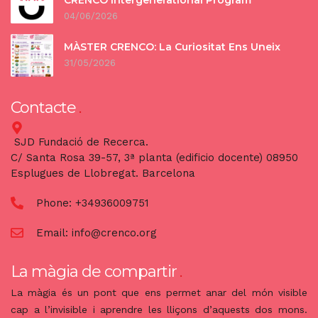
04/06/2026
MÀSTER CRENCO: La Curiositat Ens Uneix
31/05/2026
Contacte
SJD Fundació de Recerca.
C/ Santa Rosa 39-57, 3ª planta (edificio docente) 08950
Esplugues de Llobregat. Barcelona
Phone:
+34936009751
Email:
info@crenco.org
La màgia de compartir
La màgia és un pont que ens permet anar del món visible
cap a l’invisible i aprendre les lliçons d’aquests dos mons.