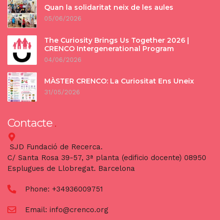
Quan la solidaritat neix de les aules
05/06/2026
The Curiosity Brings Us Together 2026 |
CRENCO Intergenerational Program
04/06/2026
MÀSTER CRENCO: La Curiositat Ens Uneix
31/05/2026
Contacte
SJD Fundació de Recerca.
C/ Santa Rosa 39-57, 3ª planta (edificio docente) 08950
Esplugues de Llobregat. Barcelona
Phone:
+34936009751
Email:
info@crenco.org