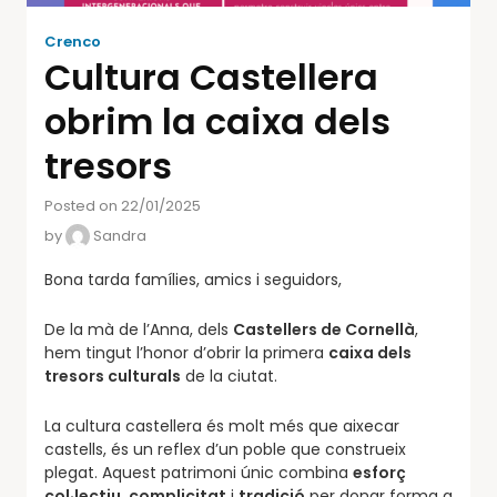
Crenco
Cultura Castellera
obrim la caixa dels
tresors
Posted on 22/01/2025
by
Sandra
Bona tarda famílies, amics i seguidors,
De la mà de l’Anna, dels
Castellers de Cornellà
,
hem tingut l’honor d’obrir la primera
caixa dels
tresors culturals
de la ciutat.
La cultura castellera és molt més que aixecar
castells, és un reflex d’un poble que construeix
plegat. Aquest patrimoni únic combina
esforç
col·lectiu
,
complicitat
i
tradició
per donar forma a