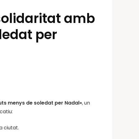
solidaritat amb
ledat per
uts menys de soledat per Nadal»
, un
catiu:
a ciutat.