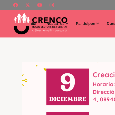
Inici
Nosaltres
Participen
Don