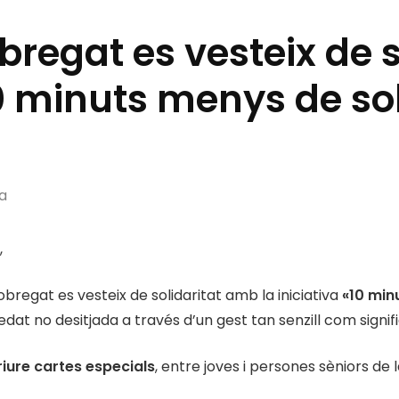
obregat es vesteix de 
«10 minuts menys de so
a
,
obregat es vesteix de solidaritat amb la iniciativa
«10 min
edat no desitjada a través d’un gest tan senzill com signifi
riure cartes especials
, entre joves i persones sèniors de l