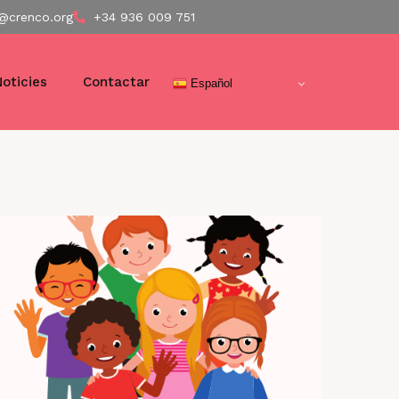
@crenco.org
+34 936 009 751
Noticies
Contactar
Español