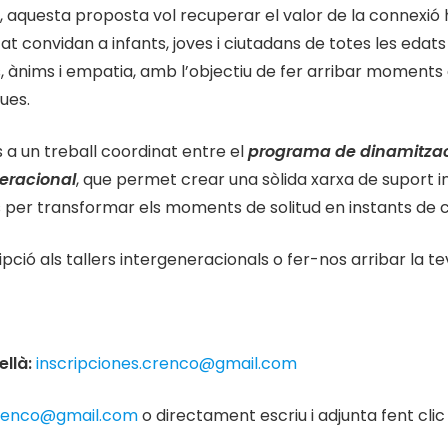
, aquesta proposta vol recuperar el valor de la connexió
tat convidan a infants, joves i ciutadans de totes les edat
, ànims i empatia, amb l’objectiu de fer arribar moments 
ues.
a un treball coordinat entre el
programa de dinamitzac
neracional
, que permet crear una sòlida xarxa de suport 
per transformar els moments de solitud en instants de c
pció als tallers intergeneracionals o fer-nos arribar la tev
ellà:
inscripciones.crenco@gmail.com
crenco@gmail.com
o directament escriu i adjunta fent clic