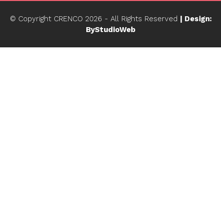
© Copyright CRENCO
2026
- All Rights Reserved
| Design:
ByStudioWeb