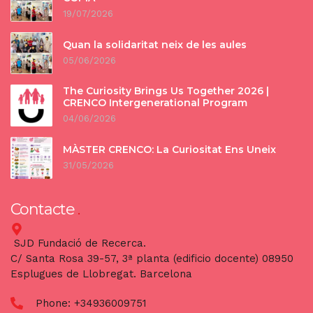
19/07/2026
Quan la solidaritat neix de les aules
05/06/2026
The Curiosity Brings Us Together 2026 |
CRENCO Intergenerational Program
04/06/2026
MÀSTER CRENCO: La Curiositat Ens Uneix
31/05/2026
Contacte
SJD Fundació de Recerca.
C/ Santa Rosa 39-57, 3ª planta (edificio docente) 08950
Esplugues de Llobregat. Barcelona
Phone:
+34936009751